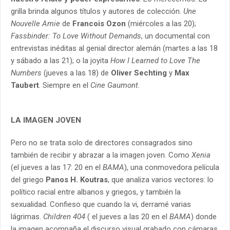
grilla brinda algunos títulos y autores de colección.
Une
Nouvelle Amie
de
Francois Ozon
(miércoles a las 20);
Fassbinder: To Love Without Demands
, un documental con
entrevistas inéditas al genial director alemán (martes a las 18
y sábado a las 21); o la joyita
How I Learned to Love The
Numbers
(jueves a las 18) de
Oliver Sechting
y
Max
Taubert
. Siempre en el
Cine Gaumont
.
LA IMAGEN JOVEN
Pero no se trata solo de directores consagrados sino
también de recibir y abrazar a la imagen joven. Como
Xenia
(el jueves a las 17: 20 en el
BAMA
), una conmovedora película
del griego
Panos H. Koutras
, que analiza varios vectores: lo
político racial entre albanos y griegos, y también la
sexualidad. Confieso que cuando la vi, derramé varias
lágrimas.
Children 404
( el jueves a las 20 en el
BAMA
) donde
la imagen acompaña el discurso visual grabado con cámaras