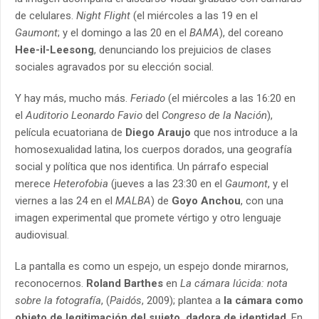
de celulares.
Night Flight
(el miércoles a las 19 en el
Gaumont
; y el domingo a las 20 en el
BAMA
), del coreano
Hee-il-Leesong
, denunciando los prejuicios de clases
sociales agravados por su elección social.
Y hay más, mucho más.
Feriado
(el miércoles a las 16:20 en
el
Auditorio Leonardo Favio
del
Congreso de la Nación
),
película ecuatoriana de
Diego Araujo
que nos introduce a la
homosexualidad latina, los cuerpos dorados, una geografía
social y política que nos identifica. Un párrafo especial
merece
Heterofobia
(jueves a las 23:30 en el
Gaumont
, y el
viernes a las 24 en el
MALBA
) de
Goyo Anchou
, con una
imagen experimental que promete vértigo y otro lenguaje
audiovisual.
La pantalla es como un espejo, un espejo donde mirarnos,
reconocernos.
Roland Barthes
en
La cámara lúcida: nota
sobre la fotografía
, (
Paidós
, 2009); plantea a
la cámara como
objeto de legitimación del sujeto, dadora de identidad
. En