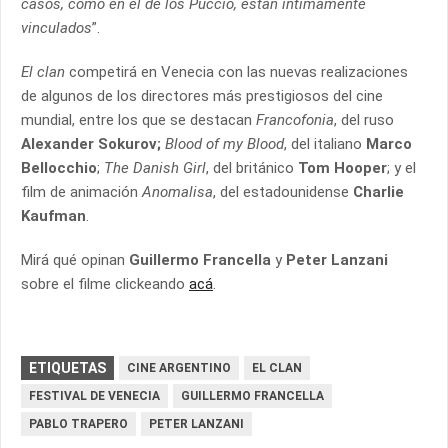
casos, como en el de los Puccio, están íntimamente
vinculados
”.
El clan
competirá en Venecia con las nuevas realizaciones
de algunos de los directores más prestigiosos del cine
mundial, entre los que se destacan
Francofonia
, del ruso
Alexander Sokurov;
Blood of my Blood
, del italiano
Marco
Bellocchio
;
The Danish Girl
, del británico
Tom Hooper
; y el
film de animación
Anomalisa
, del estadounidense
Charlie
Kaufman
.
Mirá qué opinan
Guillermo Francella
y
Peter Lanzani
sobre el filme clickeando
acá
.
ETIQUETAS
CINE ARGENTINO
EL CLAN
FESTIVAL DE VENECIA
GUILLERMO FRANCELLA
PABLO TRAPERO
PETER LANZANI