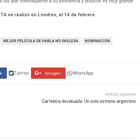
os los que contribuyeron a su existencia y difusión es muy grande
”.
A se realizó en Londres, el 14 de febrero
.
MEJOR PELÍCULA DE HABLA NO INGLESA
NOMINACIÓN
Twitter
WhatsApp
k
Google+
Artículo siguiente
Cartelera devaluada: Un solo estreno argentino