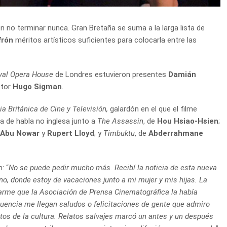
 no terminar nunca. Gran Bretaña se suma a la larga lista de
frón
méritos artísticos suficientes para colocarla entre las
yal Opera House
de Londres estuvieron presentes
Damián
ctor
Hugo Sigman
.
 Británica de Cine y Televisión,
galardón en el que el filme
la de habla no inglesa junto a
The Assassin
, de
Hou Hsiao-Hsien
;
 Abu Nowar
y
Rupert Lloyd
; y
Timbuktu
, de
Abderrahmane
: “
No se puede pedir mucho más. Recibí la noticia de esta nueva
no, donde estoy de vacaciones junto a mi mujer y mis hijas. La
rme que la Asociación de Prensa Cinematográfica la había
cuencia me llegan saludos o felicitaciones de gente que admiro
os de la cultura. Relatos salvajes marcó un antes y un después