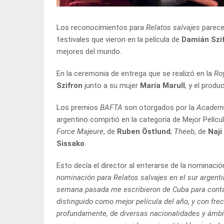
Los reconocimientos para
Relatos salvajes
parecen
festivales que vieron en la película de
Damián Szi
mejores del mundo.
En la ceremonia de entrega que se realizó en la
Ro
Szifron
junto a su mujer
María Marull
, y el produ
Los premios
BAFTA
son otorgados por la
Academia
argentino compitió en la categoría de Mejor Pelícu
Force Majeure
, de
Ruben Östlund
;
Theeb
, de
Naji
Sissako
.
Esto decía el director al enterarse de la nominación
nominación para Relatos salvajes en el sur argenti
semana pasada me escribieron de Cuba para conta
distinguido como mejor película del año, y con fre
profundamente, de diversas nacionalidades y ámbit