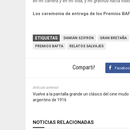
en mi carrera y en mi vida, y mi gratitud hacia tod
Los ceremonia de entrega de los Premios BAFT
ETIQUETAS
DAMIÁN SZIFRÓN
GRAN BRETAÑA
PREMIOS BAFTA
RELATOS SALVAJES
Comparti!
Faceboo
Artículo anterior
Vuelve a la pantalla grande un clásico del cine mudo
argentino de 1916
NOTICIAS RELACIONADAS