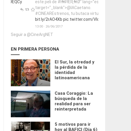
realizado en Cine.ar...
fb.me/1p7z9EQCy
12:56 · 26/06/2017
Seguir a @CineArgNET
EN PRIMERA PERSONA
El Sur, la otredad y
la pérdida de la
identidad
latinoamericana
Casa Coraggio: La
búsqueda de la
realidad para ser
reinterpretada
5 motivos para ir
hoy al BAFICI (Día 6)