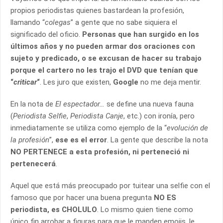
propios periodistas quienes bastardean la profesión,
llamando “
colegas
” a gente que no sabe siquiera el
significado del oficio.
Personas que han surgido en los
últimos años y no pueden armar dos oraciones con
sujeto y predicado, o se excusan de hacer su trabajo
porque el cartero no les trajo el DVD que tenían que
“
criticar
“
. Les juro que existen,
Google
no me deja mentir.
En la nota de
El espectador…
se define una nueva fauna
(
Periodista Selfie
,
Periodista Canje
, etc.) con ironía, pero
inmediatamente se utiliza como ejemplo de la “
evolución de
la profesión
”,
ese es el error
. La gente que describe la nota
NO PERTENECE a esta profesión, ni perteneció ni
pertenecerá
.
Aquel que está más preocupado por tuitear una selfie con el
famoso que por hacer una buena pregunta
NO ES
periodista, es CHOLULO
. Lo mismo quien tiene como
único fin arrobar a figuras para que le manden emojis, le