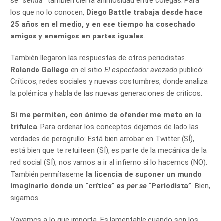
se “
sentía
” también cierta animosidad entre colegas. Para
los que no lo conocen,
Diego Battle trabaja desde hace
25 años en el medio, y en ese tiempo ha cosechado
amigos y enemigos en partes iguales
.
También llegaron las respuestas de otros periodistas.
Rolando Gallego
en el sitio
El espectador avezado
publicó:
Críticos, redes sociales y nuevas costumbres, donde analiza
la polémica y habla de las nuevas generaciones de críticos.
Si me permiten, con ánimo de ofender me meto en la
trifulca
. Para ordenar los conceptos dejemos de lado las
verdades de perogrullo: Está bien arrobar en Twitter (SÍ),
está bien que te retuiteen (SÍ), es parte de la mecánica de la
red social (SÍ), nos vamos a ir al infierno si lo hacemos (NO).
También permítaseme
la licencia de suponer un mundo
imaginario donde un “crítico” es
per se
“Periodista”
. Bien,
sigamos.
Vayamos a lo que importa. Es lamentable cuando son los