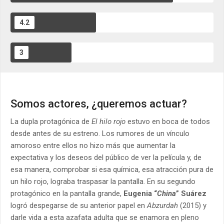
4.2
¿DA PARA MANDARLA A
3
LOS OSCARS?
MATERIAL DE
CINECLUB
Somos actores, ¿queremos actuar?
La dupla protagónica de
El hilo rojo
estuvo en boca de todos
desde antes de su estreno. Los rumores de un vínculo
amoroso entre ellos no hizo más que aumentar la
expectativa y los deseos del público de ver la película y, de
esa manera, comprobar si esa química, esa atracción pura de
un hilo rojo, lograba traspasar la pantalla. En su segundo
protagónico en la pantalla grande,
Eugenia “
China
” Suárez
logró despegarse de su anterior papel en
Abzurdah
(2015) y
darle vida a esta azafata adulta que se enamora en pleno