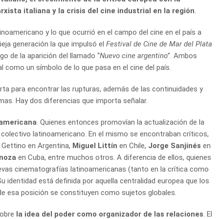
ista italiana y la crisis del cine industrial en la región
.
inoamericano y lo que ocurrió en el campo del cine en el país a
vieja generación la que impulsó el
Festival de Cine de Mar del Plata
o de la aparición del llamado “
Nuevo cine argentino
”. Ambos
 como un símbolo de lo que pasa en el cine del país.
rta para encontrar las rupturas, además de las continuidades y
smas. Hay dos diferencias que importa señalar.
noamericana
. Quienes entonces promovían la actualización de la
colectivo latinoamericano. En el mismo se encontraban críticos,
y Gettino en Argentina,
Miguel Littín
en Chile,
Jorge Sanjinés
en
inoza
en Cuba, entre muchos otros. A diferencia de ellos, quienes
vas cinematografías latinoamericanas (tanto en la crítica como
 Su identidad está definida por aquella centralidad europea que los
sde esa posición se constituyen como sujetos globales.
sobre
la idea del poder como organizador de las relaciones
. El