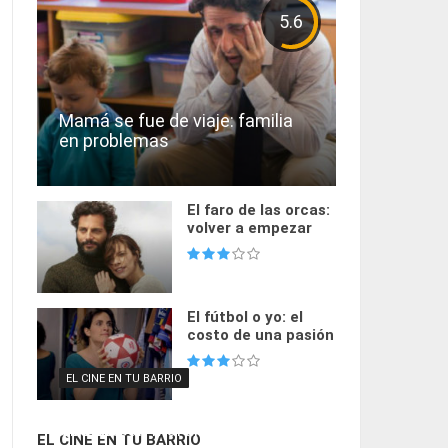
5.6
Mamá se fue de viaje: familia
en problemas
El faro de las orcas:
volver a empezar
El fútbol o yo: el
costo de una pasión
EL CINE EN TU BARRIO
EL CINE EN TU BARRIO
EL CINE EN TU BARRIO
Alanis en los #MartesCine de El
El Museo del Cine homenajea al
Años Luz se proyectará en el
Quetzal
Teatro San Martín
MALBA
EL CINE EN TU BARRIO