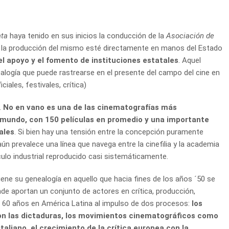
ata
haya tenido en sus inicios la conducción de la
Asociación de
ue la producción del mismo esté directamente en manos del Estado
l apoyo y el fomento de instituciones estatales
. Aquel
ealogía que puede rastrearse en el presente del campo del cine en
ciales, festivales, crítica)
.
No en vano es una de las cinematografías más
 mundo, con 150 películas en promedio y una importante
ales
. Si bien hay una tensión entre la concepción puramente
aún prevalece una línea que navega entre la cinefilia y la academia
culo industrial reproducido casi sistemáticamente.
tiene su genealogía en aquello que hacia fines de los años ´50 se
nde aportan un conjunto de actores en crítica, producción,
ce 60 años en América Latina al impulso de dos procesos:
los
on las dictaduras, los movimientos cinematográficos como
taliano, el crecimiento de la crítica europea con la