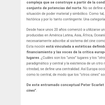
compleja que se construye a partir de la condi
conjunto de potencias del norte
. No se define e
situación de poder material y simbólico. Como tal,
histórica y por lo tanto contingente. Una categoría
Desde hace unos 20 años comenzó a utilizarse una
producidas en América Latina, Asia, África, Oceanía 
necesariamente adscribe al sistema del cine com
Esta noción
está vinculada a estéticas definida
financiamiento y las voces de la crítica euro
lugares
. ¿Cuáles son los “
unos
” lugares y los “
otr
paradigmático y central y la existencia de un otro
otredad, se define una centralidad. Así Europa occid
como lo central, de modo que los “otros cines” so
De este entramado conceptual Peter Scarlet es 
cines
”
.