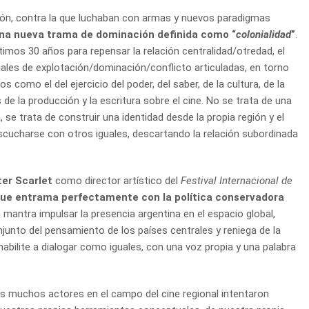
ión, contra la que luchaban con armas y nuevos paradigmas
una nueva trama de dominación definida como “
colonialidad
”
.
timos 30 años para repensar la relación centralidad/otredad, el
iales de explotación/dominación/conflicto articuladas, en torno
s como el del ejercicio del poder, del saber, de la cultura, de la
de la producción y la escritura sobre el cine. No se trata de una
e trata de construir una identidad desde la propia región y el
escucharse con otros iguales, descartando la relación subordinada
er Scarlet
como director artístico del
Festival Internacional de
que entrama perfectamente con la política conservadora
 mantra impulsar la presencia argentina en el espacio global,
junto del pensamiento de los países centrales y reniega de la
abilite a dialogar como iguales, con una voz propia y una palabra
es muchos actores en el campo del cine regional intentaron