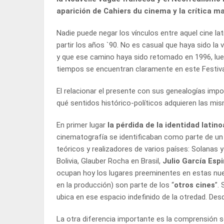
aparición de Cahiers du cinema y la crítica marx
Nadie puede negar los vínculos entre aquel cine lat
partir los años `90. No es casual que haya sido la 
y que ese camino haya sido retomado en 1996, lueg
tiempos se encuentran claramente en este Festival
El relacionar el presente con sus genealogías impo
qué sentidos histórico-políticos adquieren las mi
En primer lugar
la pérdida de la identidad lati
cinematografía se identificaban como parte de un 
teóricos y realizadores de varios países: Solanas 
Bolivia, Glauber Rocha en Brasil,
Julio García Esp
ocupan hoy los lugares preeminentes en estas nue
en la producción) son parte de los “
otros cines
”.
ubica en ese espacio indefinido de la otredad. De
La otra diferencia importante es la comprensión 