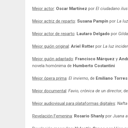
Mejor actor
:
Oscar Martínez
por
El ciudadano ilus
Mejor actriz de reparto
:
Susana Pampín
por
La luz
Mejor actor de reparto
:
Lautaro Delgado
por
Gilda
Mejor guión original
:
Ariel Rotter
por
La luz incide
Mejor guión adaptado
:
Francisco Márquez
y
Andr
novela homónima de
Humberto Costantini
Mejor ópera prima
:
El invierno
, de
Emiliano Torres
Mejor documental
:
Favio, crónica de un director
, d
Mejor audiovisual para plataformas digitales
:
Nafta
Revelación Femenina
:
Rosario Shanly
por
Juana a