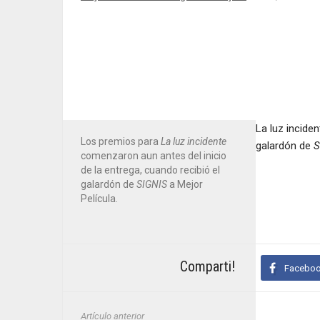
Delgado
por sus premios se simboliza en esta foto
La luz incide
Los premios para
La luz incidente
a entrega junto a los miembros de la
Asociación de
galardón de
S
comenzaron aun antes del inicio
 Un broche de oro para una noche inolvidable."
de la entrega, cuando recibió el
galardón de
SIGNIS
a Mejor
Película.
Comparti!
Facebo
Artículo anterior