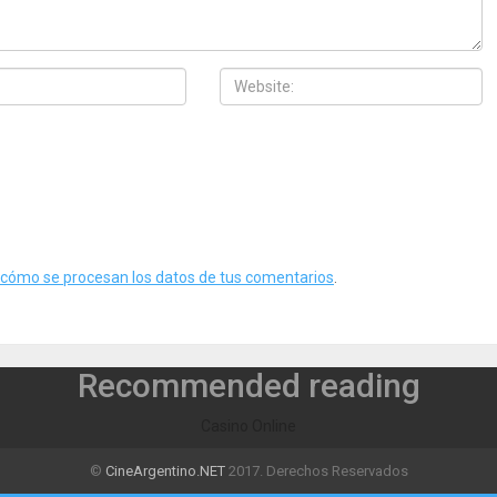
cómo se procesan los datos de tus comentarios
.
Recommended reading
Casino Online
©
CineArgentino.NET
2017. Derechos Reservados