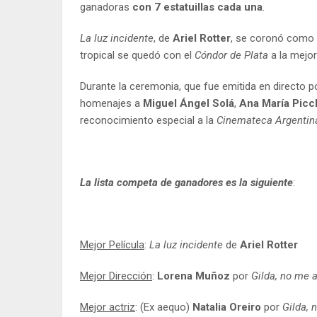
ganadoras
con 7 estatuillas cada una
.
La luz incidente
, de
Ariel Rotter
, se coronó como M
tropical se quedó con el
Cóndor de Plata
a la mejor
Durante la ceremonia, que fue emitida en directo 
homenajes a
Miguel Ángel Solá
,
Ana María Picc
reconocimiento especial a la
Cinemateca Argentin
La lista competa de ganadores es la siguiente
:
Mejor Película
:
La luz incidente
de
Ariel Rotter
Mejor Dirección
:
Lorena Muñoz
por
Gilda, no me 
Mejor actriz
: (Ex aequo)
Natalia Oreiro
por
Gilda, 