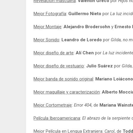
Revelación masculina
:
Valentín Greco
por
Hijos n
Mejor Fotografía
:
Guillermo Nieto
por
La luz inci
Mejor Montaje
:
Alejandro Brodersohn
y
Ernesto 
Mejor Sonido
:
Leandro de Loredo
por
Gilda, no m
Mejor diseño de arte
:
Alí Chen
por
La luz incident
Mejor diseño de vestuario
:
Julio Suárez
por
Gilda
Mejor banda de sonido original
:
Mariano Loiácono
Mejor maquillaje y caracterización
:
Alberto Mocci
Mejor Cortometraje
:
Error 404
, de
Mariana Wainst
Película Iberoamericana
:
El abrazo de la serpiente
Mejor Película en Lengua Extranjera
:
Carol
, de
Todd