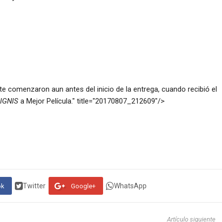
nte comenzaron aun antes del inicio de la entrega, cuando recibió el
IGNIS
a Mejor Película." title="20170807_212609"/>
Twitter
WhatsApp
ok
Google+
Artículo siguiente