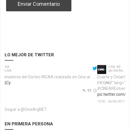
LO MEJOR DE TWITTER
Sorteos INCAA
@SorteosINCAA
Estos son los ganadores del Sorteo INCAA realizado en Cine.ar...
fb.me/1p7z9EQCy
12:56 · 26/06/2017
Seguir a @CineArgNET
EN PRIMERA PERSONA