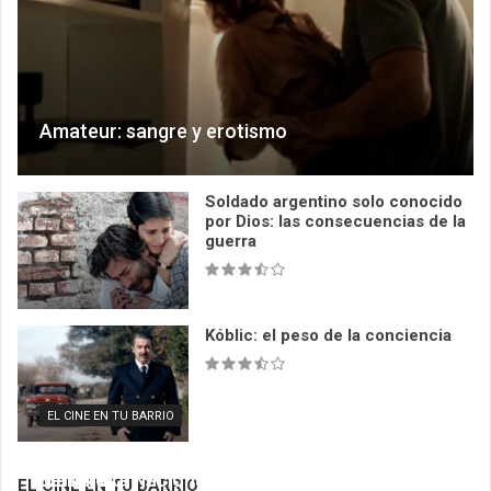
Amateur: sangre y erotismo
Soldado argentino solo conocido
por Dios: las consecuencias de la
guerra
Kóblic: el peso de la conciencia
EL CINE EN TU BARRIO
EL CINE EN TU BARRIO
EL CINE EN TU BARRIO
Documentales con mucha música en la
Mi amiga del parque en el Club Cultural
Ciclo de preestrenos argentinos en el Museo
Biblioteca Nacional
Matienzo
del cine
EL CINE EN TU BARRIO