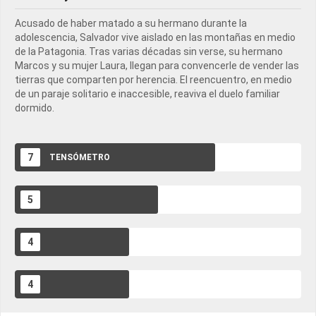
Acusado de haber matado a su hermano durante la
adolescencia, Salvador vive aislado en las montañas en medio
de la Patagonia. Tras varias décadas sin verse, su hermano
Marcos y su mujer Laura, llegan para convencerle de vender las
tierras que comparten por herencia. El reencuentro, en medio
de un paraje solitario e inaccesible, reaviva el duelo familiar
dormido.
7
TENSÓMETRO
5
NIVEL DE POCHOCLO EN
4
SANGRE
¿DA PARA MANDARLA A
4
LOS OSCARS?
MATERIAL DE CINECLUB