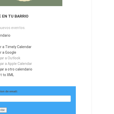
E EN TU BARRIO
nuevos eventos.
endario
r a Timely Calendar
r a Google
ar a Outlook
ar a Apple Calendar
ar a otro calendario
t to XML
ion de email: