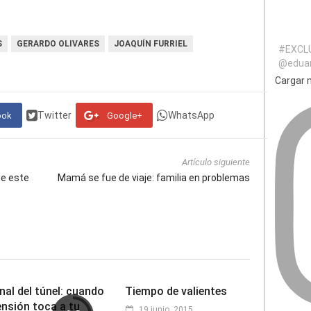
S
GERARDO OLIVARES
JOAQUÍN FURRIEL
#EXCL
@eduar
Cargar m
Twitter
WhatsApp
ook
Google+
Artículo siguiente
de este
Mamá se fue de viaje: familia en problemas
inal del túnel: cuando
Tiempo de valientes
ensión toca a tu
19 junio, 2015