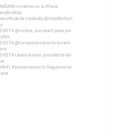
MAÑANA estamos en la #Feria
resyBodega
riofficial de mediodía @mdqfilmfest
io
VISTA @romina_escobar3 pasó por
qfilm
VISTA @furtadonico pronto estará
reno
VISTA Liliana Amate, presidenta del
ar
AR41 #elcinemascorto Seguimos en
cipar