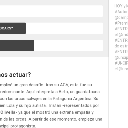
HOY y 
#Auto
@campa
#Prem
OSCARS?
#ENTRE
el @md
#ENTRE
de est
#ENTRE
@uncip
#UNCIP
el @un
os actuar?
 implicó un gran desafío: tras su ACV, este fue su
 predominante. Aquí interpreta a Beto, un guardafauna
con las orcas salvajes en la Patagonia Argentina. Su
en Lola y su hijo autista, Tristán -representados por
Olivella
- ya que él mostró una extraña empatía y
ón de las orcas. A partir de ese momento, empieza una
cipal protagonista.