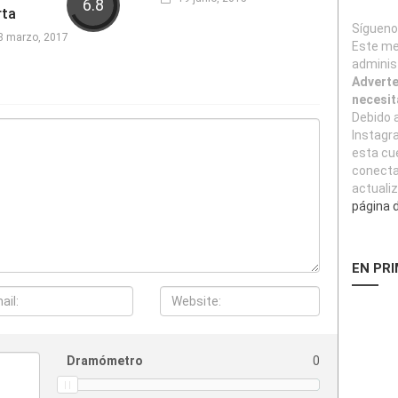
6.8
rta
Sígueno
8 marzo, 2017
Este men
adminis
Adverte
necesit
Debido 
Instagr
esta cu
conecta
actuali
página d
EN PR
Dramómetro
0