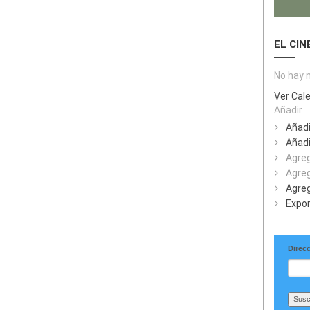
EL CIN
No hay 
Ver Cal
Añadir
Añadi
Añadi
Agreg
Agreg
Agreg
Expor
Direcc