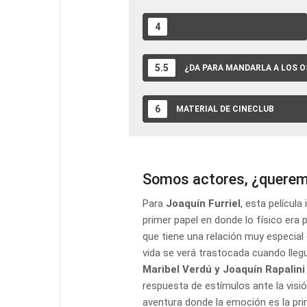
4
NIVEL DE POCHOCLO EN SANGRE
5.5
¿DA PARA MANDARLA A LOS 
6
MATERIAL DE CINECLUB
Somos actores, ¿querem
Para
Joaquín Furriel
, esta película
primer papel en donde lo físico era
que tiene una relación muy especial 
vida se verá trastocada cuando llegu
Maribel Verdú y Joaquín Rapalini 
respuesta de estímulos ante la visi
aventura donde la emoción es la prin