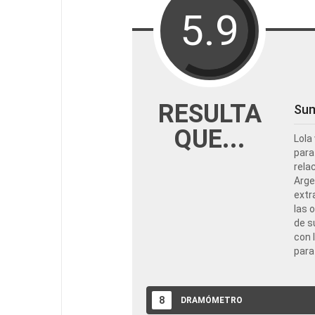
5.9
RESULTA
Su
QUE...
Lola
para
rela
Arge
extr
las 
de s
con 
para
8
DRAMÓMETRO