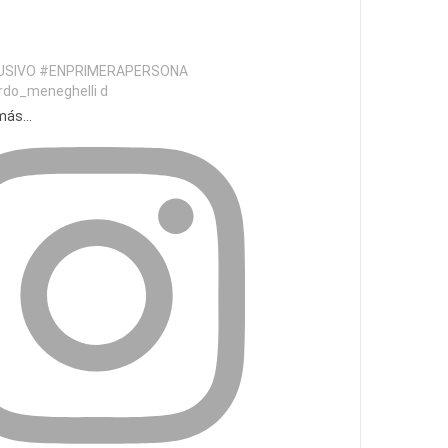
USIVO #ENPRIMERAPERSONA
do_meneghelli d
ás...