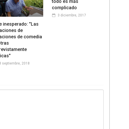
todo es más
complicado
3 diciembre, 2017
e inesperado: "Las
aciones de
uaciones de comedia
otras
revistamente
icas"
8 septiembre, 2018