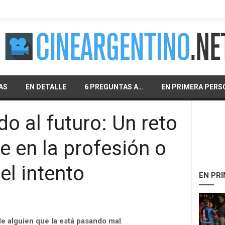
AS
EN DETALLE
6 PREGUNTAS A…
EN PRIMERA PERS
o al futuro: Un reto
e en la profesión o
el intento
EN PR
 de alguien que la está pasando mal
.