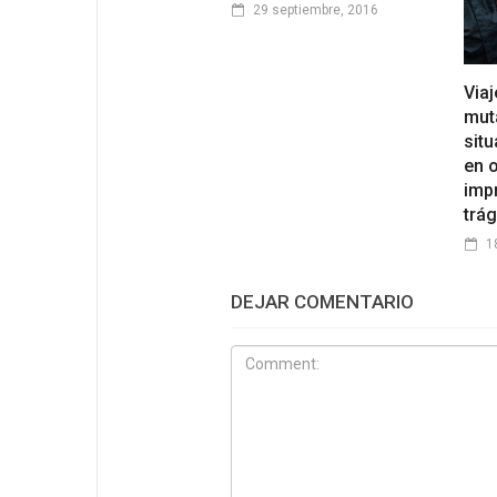
29 septiembre, 2016
Viaj
mut
sit
en 
imp
trág
1
DEJAR COMENTARIO