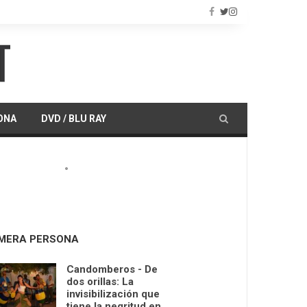
ONA
DVD / BLU RAY
IMERA PERSONA
Candomberos - De
dos orillas: La
invisibilización que
tiene la negritud en