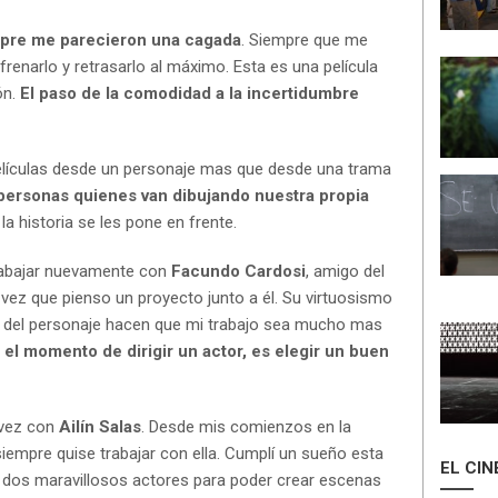
mpre me parecieron una cagada
. Siempre que me
renarlo y retrasarlo al máximo. Esta es una película
ón.
El paso de la comodidad a la incertidumbre
elículas desde un personaje mas que desde una trama
personas quienes van dibujando nuestra propia
a historia se les pone en frente.
rabajar nuevamente con
Facundo Cardosi
, amigo del
a vez que pienso un proyecto junto a él. Su virtuosismo
 del personaje hacen que mi trabajo sea mucho mas
n
el momento de dirigir un actor, es elegir un buen
 vez con
Ailín Salas
. Desde mis comienzos en la
siempre quise trabajar con ella. Cumplí un sueño esta
EL CIN
s dos maravillosos actores para poder crear escenas