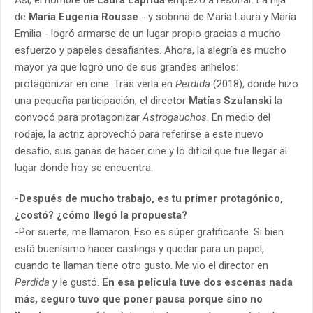
Así, el nombre de
Laura Laprida
empezó a resonar. La hija
de
María Eugenia Rousse
- y sobrina de María Laura y María
Emilia - logró armarse de un lugar propio gracias a mucho
esfuerzo y papeles desafiantes. Ahora, la alegría es mucho
mayor ya que logró uno de sus grandes anhelos:
protagonizar en cine. Tras verla en
Perdida
(2018), donde hizo
una pequeña participación, el director
Matías Szulanski
la
convocó para protagonizar
Astrogauchos
. En medio del
rodaje, la actriz aprovechó para referirse a este nuevo
desafío, sus ganas de hacer cine y lo difícil que fue llegar al
lugar donde hoy se encuentra.
-Después de mucho trabajo, es tu primer protagónico,
¿costó? ¿cómo llegó la propuesta?
-Por suerte, me llamaron. Eso es súper gratificante. Si bien
está buenísimo hacer castings y quedar para un papel,
cuando te llaman tiene otro gusto. Me vio el director en
Perdida
y le gustó.
En esa película tuve dos escenas nada
más, seguro tuvo que poner pausa porque sino no