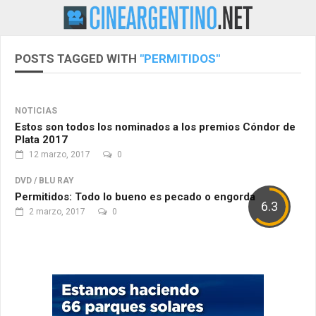
POSTS TAGGED WITH
"PERMITIDOS"
NOTICIAS
Estos son todos los nominados a los premios Cóndor de
Plata 2017
12 marzo, 2017
0
DVD / BLU RAY
Permitidos: Todo lo bueno es pecado o engorda
6.3
2 marzo, 2017
0