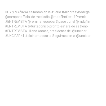
HOY y MAÑANA estamos en la #Feria #AutoresyBodega
@campariofficial de mediodía @mdqfilmfest #Premio
#ENTREVISTA @romina_escobar3 pasó por el @mdqfilm
#ENTREVISTA @furtadonico pronto estará de estreno
#ENTREVISTA Liliana Amate, presidenta del @uncipar
#UNCIPAR41 #elcinemascorto Seguimos en el @uncipar