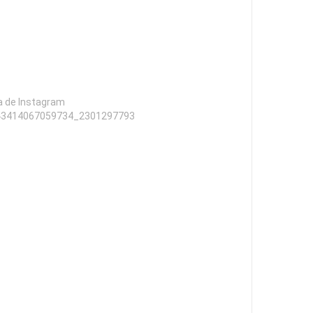
a de Instagram
43414067059734_2301297793