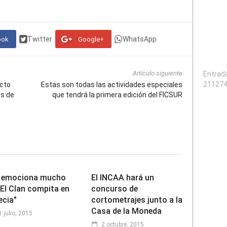
Twitter
WhatsApp
ook
Google+
Artículo siguiente
Entrad
21127
acto
Estas son todas las actividades especiales
es de
que tendrá la primera edición del FICSUR
 emociona mucho
El INCAA hará un
 El Clan compita en
concurso de
ecia"
cortometrajes junto a la
Casa de la Moneda
1 julio, 2015
2 octubre, 2015