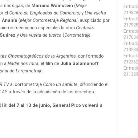
s hormigas
, de
Mariana Wainstein
(
Mejor
Entrad
or el
Centro de Empleados de Comercio
; y
Una vuelta
21937
Entrad
 Ananía
(
Mejor Cortometraje Regional
, auspiciado por
21792
ibieron menciones especiales la obra
Centauro
Entrad
 Suárez
y
Una vuelta de tuerca
(
Cortometraje
21763
Entrad
21423
tas Cinematográficos de la Argentina
, conformado
Entrad
21236
ón a
Nadie nos mira
, el film de
Julia Solomonoff
Entrad
onal de Largometraje
.
21132
AR TV
al cortometraje
Como un satélite
, difundiendo el
PLAY
a través de la adquisición de los derechos.
2018:
del 7 al 13 de junio, General Pico volverá a