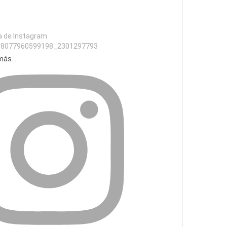
a de Instagram
98077960599198_2301297793
ás...