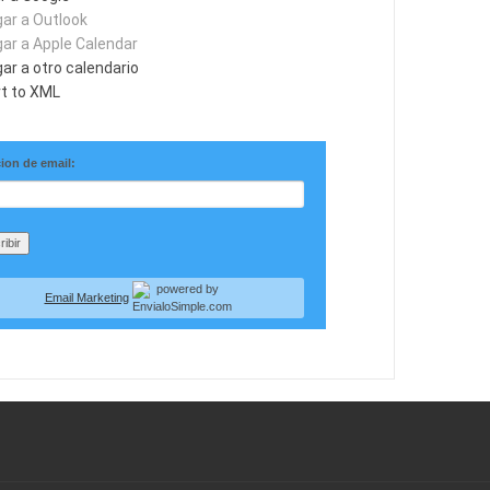
ar a Outlook
ar a Apple Calendar
ar a otro calendario
t to XML
ion de email:
Email Marketing