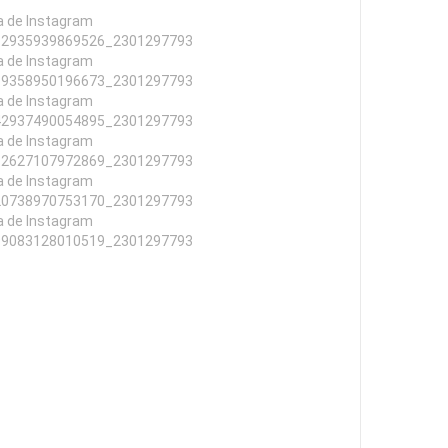
a de Instagram
82935939869526_2301297793
a de Instagram
89358950196673_2301297793
a de Instagram
42937490054895_2301297793
a de Instagram
32627107972869_2301297793
a de Instagram
20738970753170_2301297793
a de Instagram
99083128010519_2301297793