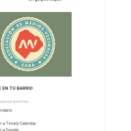
E EN TU BARRIO
nuevos eventos.
endario
r a Timely Calendar
r a Google