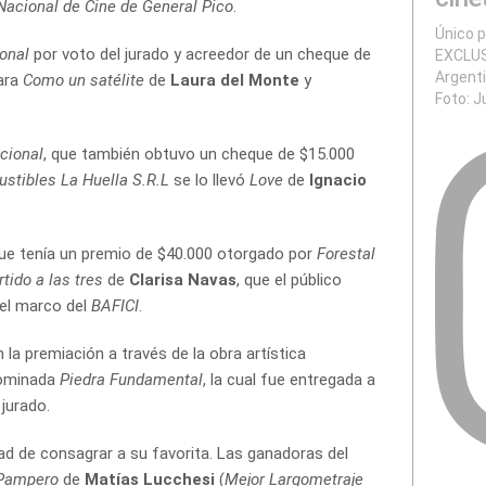
 Nacional de Cine de General Pico
.
Único p
onal
por voto del jurado y acreedor de un cheque de
EXCLUS
Argent
ara
Como un satélite
de
Laura del Monte
y
Foto: J
cional
, que también obtuvo un cheque de $15.000
ustibles La Huella S.R.L
se lo llevó
Love
de
Ignacio
que tenía un premio de
$40.000 otorgado por
Forestal
rtido a las tres
de
Clarisa Navas
, que el público
el marco del
BAFICI
.
 la premiación a través de la obra artística
nominada
Piedra Fundamental
, la cual fue entregada a
jurado.
dad de consagrar a su favorita. Las ganadoras del
 Pampero
de
Matías Lucchesi
(
Mejor Largometraje