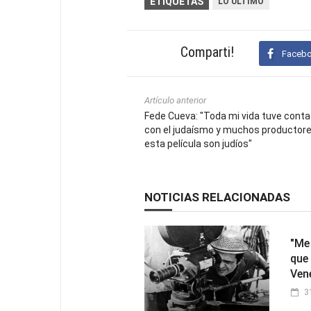
ETIQUETAS
LO ULTIMO
Comparti!
Faceb
Artículo anterior
Fede Cueva: "Toda mi vida tuve cont
con el judaísmo y muchos productor
esta película son judíos"
NOTICIAS RELACIONADAS
"Me
que
Ven
3