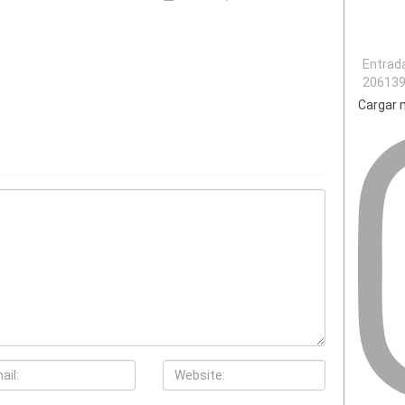
Entrad
20613
Cargar m