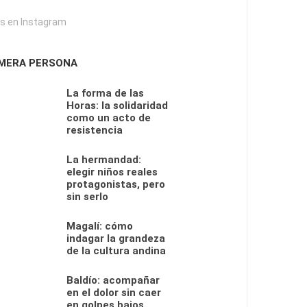
s en Instagram
IMERA PERSONA
La forma de las
Horas: la solidaridad
como un acto de
resistencia
La hermandad:
elegir niños reales
protagonistas, pero
sin serlo
Magalí: cómo
indagar la grandeza
de la cultura andina
Baldío: acompañar
en el dolor sin caer
en golpes bajos