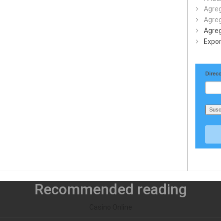
Agreg
Agreg
Agreg
Expor
Direcc
Recommended reading
Casino Online