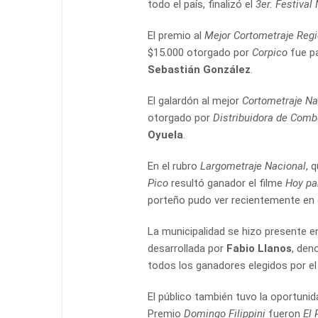
todo el país, finalizó el
3er. Festival
El premio al
Mejor Cortometraje Regi
$15.000 otorgado por
Corpico
fue p
Sebastián González
.
El galardón al mejor
Cortometraje Na
otorgado por
Distribuidora de Comb
Oyuela
.
En el rubro
Largometraje Nacional
, 
Pico
resultó ganador el filme
Hoy pa
porteño pudo ver recientemente en 
La municipalidad se hizo presente en
desarrollada por
Fabio Llanos
, de
todos los ganadores elegidos por el 
El público también tuvo la oportuni
Premio
Domingo Filippini
fueron
El