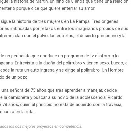
igue la historia de Martín, un niño de 8 años que tiene una relación
ementerio porque dice que quiere enterrar su amor.
 sigue la historia de tres mujeres en La Pampa. Tres orígenes
torias imbricadas por retazos entre los imaginarios propios de sus
ntremezclan con el polvo, las estrellas, el desierto pampeano y la
ia de un periodista que conduce un programa de tv e informa lo
eana. Entrevista a la dueña del polirrubro y tienen sexo. Luego, el
esde la ruta un auto ingresa y se dirige al polirrubro. Un Hombre
ndo de un pozo.
es una señora de 75 años que tras aprender a manejar, decide
e la camioneta y buscar a su novio de la adolescencia: Ricardo.
78 años, quien al principio no está de acuerdo con la travesía,
nfianza en la ruta.
miados los dos mejores proyectos en competencia.