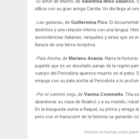
-
El amor de Martín
, de
Valentina Miño Savanco.
S
idílica con su gran amiga Camila. Un día llega al c
-
Las galaxias
, de
Guillermina Pico
. El documental
distintos y una relación íntima con una lengua. His
ascendencias italianas, ranqueles y sirias que se e
llanura de una tierra receptiva.
-
Pala Ancha
, de
Mariano Anania
. Narra la histor
pujante que es un desolado paraje de la región pamp
cuerpo del Periodista aparece muerto en el patio. D
empuja con su pala ancha al Periodista a lo profu
-
Por el camino viejo
, de
Vanina Commetto
. Tita 
abandonar su casa de Realicó y a su marido; robarl
En la búsqueda suma a Raquel, su prima y amiga de 
pero con el transcurrir de la historia va ganando co
Durante el festival, serán pre