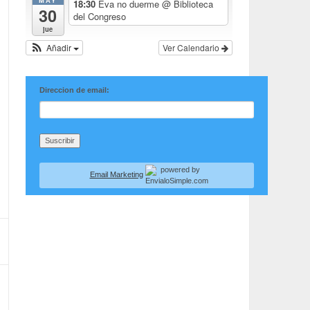
MAY
18:30
Eva no duerme
@ Biblioteca
30
del Congreso
jue
Añadir
Ver Calendario
Direccion de email:
Email Marketing