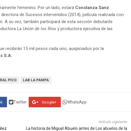
gramente femenino. Por un lado, estará
Constanza Sanz
 directora de Sucesos intervenidos (2014), película realizada con
n.
A su vez, también participará de esta sección debutante
roductora
La Unión de los Ríos
y productora ejecutiva de las
que recibirán 15 mil pesos cada uno, auspiciados por la
s S.A.
ERAL PICO
LAB LA PAMPA
Twitter
WhatsApp
ok
Google+
Artículo siguiente
ález
La historia de Miguel Abuelo antes de Los abuelos de la