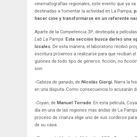
cinematografías regionales, este evento que ya v
destinadas a fomentar la actividad en La Pampa,
p
hacer cine y transformarse en un referente naci
Aparte de la
Competencia 3P
, destinada a película
Lab La Pampa
.
Esta sección busca darles una op
locales.
De esta manera, el laboratorio recibió pr
escritura próximos a realizarse para que reciban e
guiones de todo tipo de géneros: ficción, no ficci
son:
-
Cabeza de ganado
, de
Nicolás Giorgi.
Narra la hi
en una disputa. Como consecuencia lo acusarán de
-
Coyan
, de
Manuel Torrado
. En esta película, Coy
día en una de las regiones mas áridas de La Pampa,
proceso de crianza elige uno de sus corderos para
de su casa.