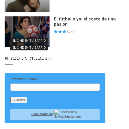
El fútbol o yo: el costo de una
pasión
EL CINE EN TU BARRIO
EL CINE EN TU BARRIO
EL CINE EN TU BARRIO
El Museo del Cine homenajea al Teatro San
Alanis en los #MartesCine de El Quetzal
Martín
Años Luz se proyectará en el MALBA
EL CINE EN TU BARRIO
Direccion de email:
Email Marketing