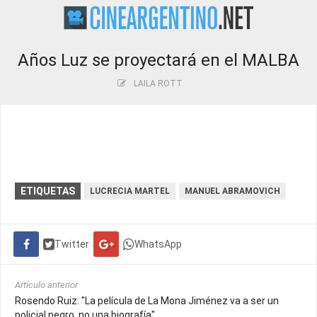
Años Luz se proyectará en el MALBA
LAILA ROTT
ETIQUETAS
LUCRECIA MARTEL
MANUEL ABRAMOVICH
Twitter
WhatsApp
Artículo anterior
Rosendo Ruiz: "La película de La Mona Jiménez va a ser un
policial negro, no una biografía"