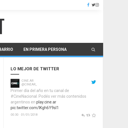
 BARRIO
EN PRIMERA PERSONA
LO MEJOR DE TWITTER
CINE.AR
@CINEAR_
Primer día del año en tu canal de
#CineNacional. Podés ver más contenidos
argentinos en
play.cine.ar
pic.twitter.com/IKgh6Y9sI1
00:30 · 01/01/2018