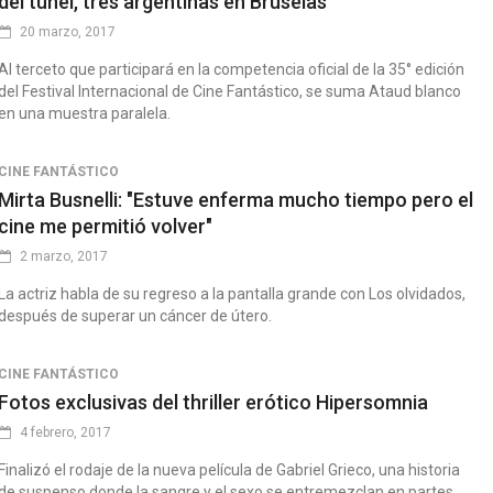
del túnel, tres argentinas en Bruselas
20 marzo, 2017
Al terceto que participará en la competencia oficial de la 35° edición
del Festival Internacional de Cine Fantástico, se suma Ataud blanco
en una muestra paralela.
CINE FANTÁSTICO
Mirta Busnelli: "Estuve enferma mucho tiempo pero el
cine me permitió volver"
2 marzo, 2017
La actriz habla de su regreso a la pantalla grande con Los olvidados,
después de superar un cáncer de útero.
CINE FANTÁSTICO
Fotos exclusivas del thriller erótico Hipersomnia
4 febrero, 2017
Finalizó el rodaje de la nueva película de Gabriel Grieco, una historia
de suspenso donde la sangre y el sexo se entremezclan en partes